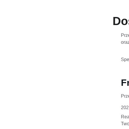
Do
Prze
ora
Spe
F
Prz
202
Real
Two