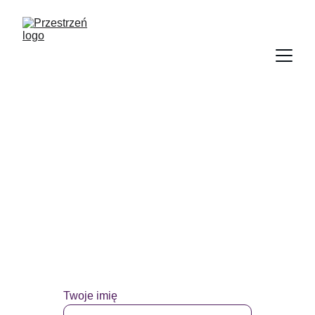
Kontakt
Masz pomysł? Napisz, przygotuję projekt.
Twoje imię